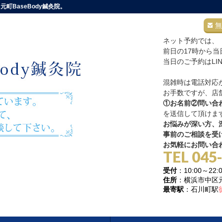
町BaseBody鍼灸院。
無
ネット予約では、
前日の17時から
当日のご予約はLI
混雑時は電話対応
お手数ですが、店舗
①お名前②問い合
を送信して頂けま
お悩みが深い方、深
事前のご相談を受
お気軽にお問い合
TEL 045
受付
：10:00～
住所
：横浜市中区元町
最寄駅
：石川町駅