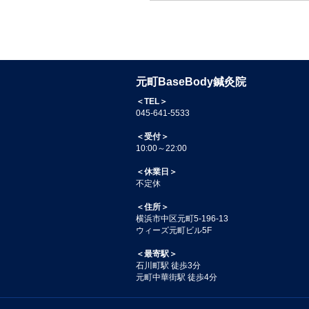
元町BaseBody鍼灸院
＜TEL＞
045-641-5533
＜受付＞
10:00～22:00
＜休業日＞
不定休
＜住所＞
横浜市中区元町5-196-13
ウィーズ元町ビル5F
＜最寄駅＞
石川町駅 徒歩3分
元町中華街駅 徒歩4分