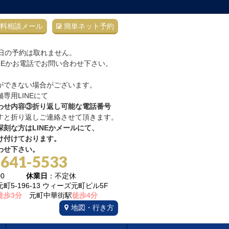
料相談メール
簡単ネット予約
当日の予約は取れません。
NEかお電話でお問い合わせ下さい。
ができない場合がございます。
専用LINEにて
わせ内容③折り返し可能な電話番号
すと折り返しご連絡させて頂きます。
刻な方はLINEかメールにて、
け付けております。
わせ下さい。
-641-5533
22:00
休業日
：不定休
5-196-13 ウィーズ元町ビル5F
徒歩3分
元町中華街駅
徒歩4分
地図・行き方