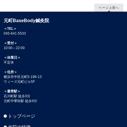
ページ上部へ
元町BaseBody鍼灸院
＜TEL＞
045-641-5533
＜受付＞
10:00～22:00
＜休業日＞
不定休
＜住所＞
横浜市中区元町5-196-13
ウィーズ元町ビル5F
＜最寄駅＞
石川町駅 徒歩3分
元町中華街駅 徒歩4分
トップページ