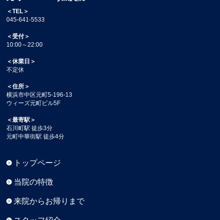
＜TEL＞
045-641-5533
＜受付＞
10:00～22:00
＜休業日＞
不定休
＜住所＞
横浜市中区元町5-196-13
ウィーズ元町ビル5F
＜最寄駅＞
石川町駅 徒歩3分
元町中華街駅 徒歩4分
トップページ
当院の特徴
来院からお帰りまで