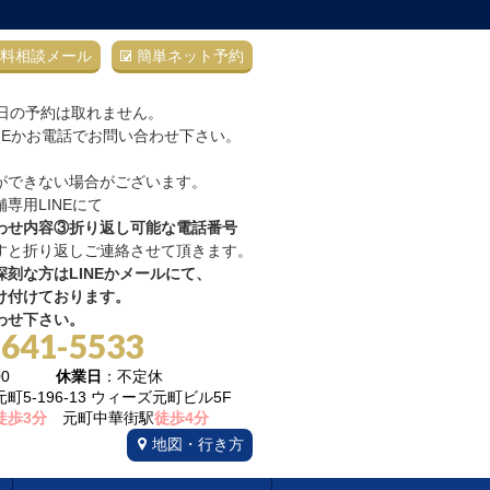
料相談メール
簡単ネット予約
当日の予約は取れません。
NEかお電話でお問い合わせ下さい。
ができない場合がございます。
専用LINEにて
わせ内容③折り返し可能な電話番号
すと折り返しご連絡させて頂きます。
刻な方はLINEかメールにて、
け付けております。
わせ下さい。
-641-5533
22:00
休業日
：不定休
5-196-13 ウィーズ元町ビル5F
徒歩3分
元町中華街駅
徒歩4分
地図・行き方