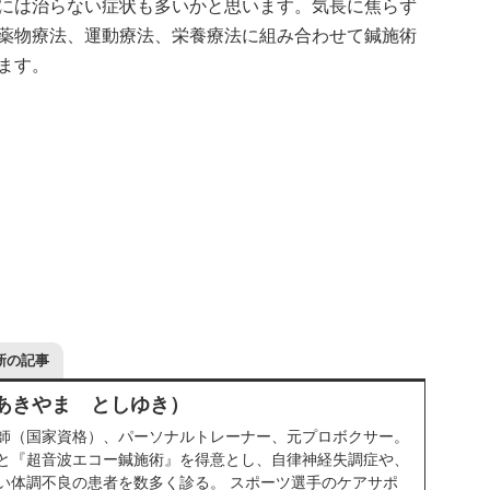
には治らない症状も多いかと思います。気長に焦らず
薬物療法、運動療法、栄養療法に組み合わせて鍼施術
ます。
新の記事
（あきやま としゆき）
師（国家資格）、パーソナルトレーナー、元プロボクサー。
と『超音波エコー鍼施術』を得意とし、自律神経失調症や、
い体調不良の患者を数多く診る。 スポーツ選手のケアサポ