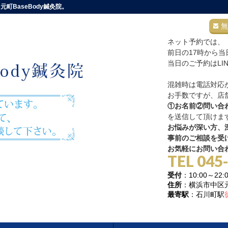
町BaseBody鍼灸院。
無
ネット予約では、
前日の17時から
当日のご予約はLI
混雑時は電話対応
お手数ですが、店舗
①お名前②問い合
を送信して頂けま
お悩みが深い方、深
事前のご相談を受
お気軽にお問い合
TEL 045
受付
：10:00～
住所
：横浜市中区元町
最寄駅
：石川町駅