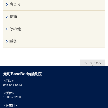
肩こり
腰痛
その他
鍼灸
ページ上部へ
元町BaseBody鍼灸院
＜TEL＞
045-641-5533
＜受付＞
10:00～22:00
＜休業日＞