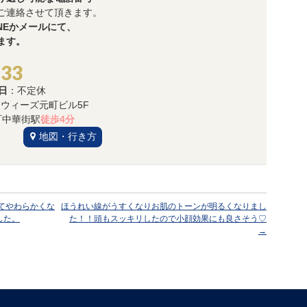
ご連絡させて頂きます。
NEかメールにて、
ます。
533
日
：不定休
3 ウィーズ元町ビル5F
中華街駅
徒歩4分
地図・行き方
てやわらかくな
ほうれい線がうすくなりお肌のトーンが明るくなりまし
した。
た！！頭もスッキリしたので小顔効果にも良さそう♡
→