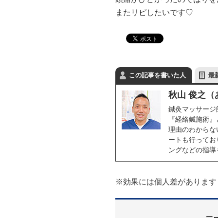
またリピしたいです♡
この記事を書いた人
最
秋山 俊之
鍼灸マッサージ
『経絡鍼施術』
理由のわからな
ートも行ってお
ングなどの指導
※効果には個人差があります