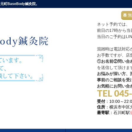
町BaseBody鍼灸院。
無
ネット予約では、
前日の17時から
当日のご予約はLI
混雑時は電話対応
お手数ですが、店舗
①お名前②問い合
を送信して頂けま
お悩みが深い方、深
事前のご相談を受
お気軽にお問い合
TEL 045
受付
：10:00～
住所
：横浜市中区元町
最寄駅
：石川町駅