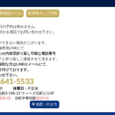
料相談メール
簡単ネット予約
当日の予約は取れません。
NEかお電話でお問い合わせ下さい。
ができない場合がございます。
専用LINEにて
わせ内容③折り返し可能な電話番号
すと折り返しご連絡させて頂きます。
刻な方はLINEかメールにて、
け付けております。
わせ下さい。
-641-5533
22:00
休業日
：不定休
5-196-13 ウィーズ元町ビル5F
徒歩3分
元町中華街駅
徒歩4分
地図・行き方