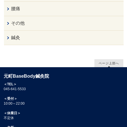
腰痛
その他
鍼灸
ページ上部へ
元町BaseBody鍼灸院
＜TEL＞
045-641-5533
＜受付＞
10:00～22:00
＜休業日＞
不定休