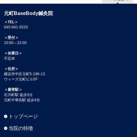
元町BaseBody鍼灸院
＜TEL＞
045-641-5533
＜受付＞
10:00～22:00
＜休業日＞
不定休
＜住所＞
横浜市中区元町5-196-13
ウィーズ元町ビル5F
＜最寄駅＞
石川町駅 徒歩3分
元町中華街駅 徒歩4分
トップページ
当院の特徴