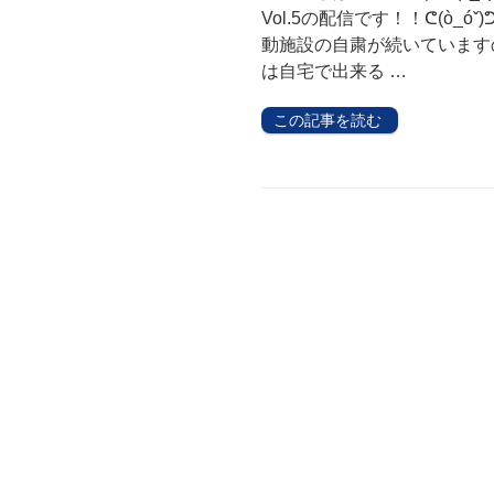
Vol.5の配信です！！ᕦ(ò_
動施設の自粛が続いています
は自宅で出来る …
この記事を読む