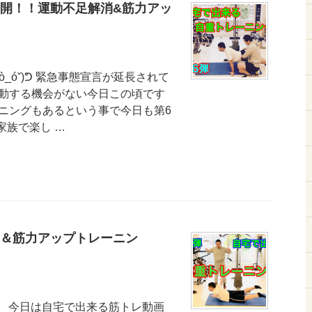
開！！運動不足解消&筋力アッ
_óˇ)ᕤ 緊急事態宣言が延長されて
動する機会がない今日この頃です
ニングもあるという事で今日も第6
家族で楽し …
＆筋力アップトレーニン
^) 今日は自宅で出来る筋トレ動画