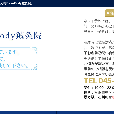
町BaseBody鍼灸院。
無
ネット予約では、
前日の17時から
当日のご予約はLI
混雑時は電話対応
お手数ですが、店舗
①お名前②問い合
を送信して頂けま
お悩みが深い方、深
事前のご相談を受
お気軽にお問い合
TEL 045
受付
：10:00～
住所
：横浜市中区元町
最寄駅
：石川町駅