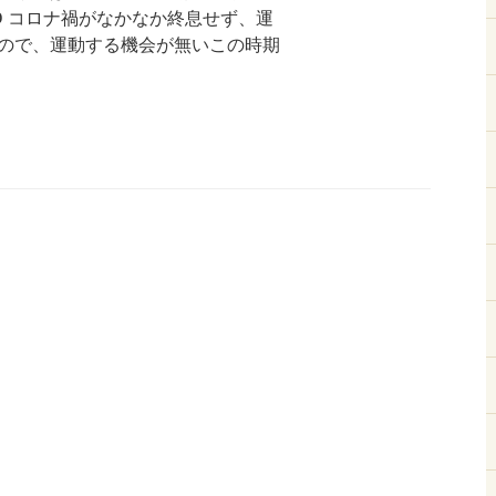
óˇ)ᕤ コロナ禍がなかなか終息せず、運
ので、運動する機会が無いこの時期