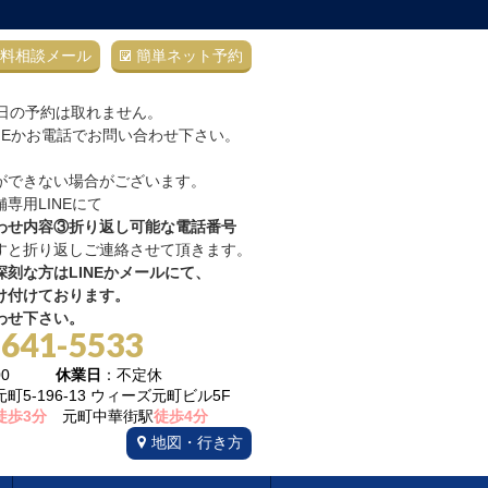
料相談メール
簡単ネット予約
当日の予約は取れません。
NEかお電話でお問い合わせ下さい。
ができない場合がございます。
専用LINEにて
わせ内容③折り返し可能な電話番号
すと折り返しご連絡させて頂きます。
刻な方はLINEかメールにて、
け付けております。
わせ下さい。
-641-5533
22:00
休業日
：不定休
5-196-13 ウィーズ元町ビル5F
徒歩3分
元町中華街駅
徒歩4分
地図・行き方