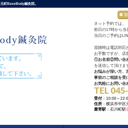
町BaseBody鍼灸院。
無
ネット予約では、
前日の17時から
当日のご予約はLI
混雑時は電話対応
お手数ですが、店舗
①お名前②問い合
を送信して頂けま
お悩みが深い方、深
事前のご相談を受
お気軽にお問い合
TEL 045
受付
：10:00～
住所
：横浜市中区元町
最寄駅
：石川町駅