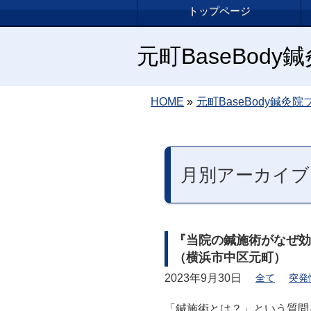
トップページ
元町BaseBod
HOME
»
元町BaseBody鍼灸院
月別アーカイブ: 
『当院の鍼施術がなぜ
（横浜市中区元町）
2023年9月30日
全て
突発
「鍼施術とは？」という質問