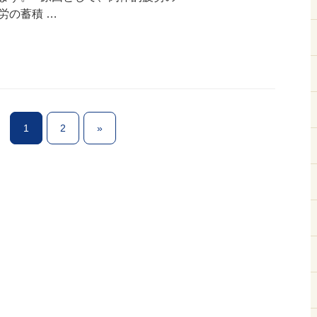
労の蓄積 …
1
2
»