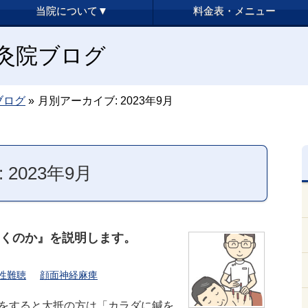
当院について▼
料金表・メニュー
y鍼灸院ブログ
ブログ
»
月別アーカイブ: 2023年9月
2023年9月
効くのか』を説明します。
性難聴
顔面神経麻痺
をすると大抵の方は「カラダに鍼を