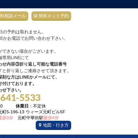
料相談メール
簡単ネット予約
当日の予約は取れません。
NEかお電話でお問い合わせ下さい。
ができない場合がございます。
専用LINEにて
わせ内容③折り返し可能な電話番号
すと折り返しご連絡させて頂きます。
刻な方はLINEかメールにて、
け付けております。
わせ下さい。
-641-5533
22:00
休業日
：不定休
5-196-13 ウィーズ元町ビル5F
徒歩3分
元町中華街駅
徒歩4分
地図・行き方