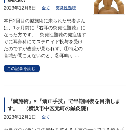
2023年12月6日
全て
突発性難聴
本日2回目の鍼施術に来られた患者さん
は、1ヶ月前に『右耳の突発性難聴』に
なった方です。 突発性難聴の発症後す
ぐに耳鼻科にてステロイド投与を受け
たのですが改善が見られず、①特定の
音域が聞こえないのと、②耳鳴り …
この記事を読む
『鍼施術』×『矯正手技』で早期回復を目指しま
す。 （横浜市中区元町の鍼灸院）
2023年12月1日
全て
カラダのバランスの崩れを整える手技の一つである矯正手