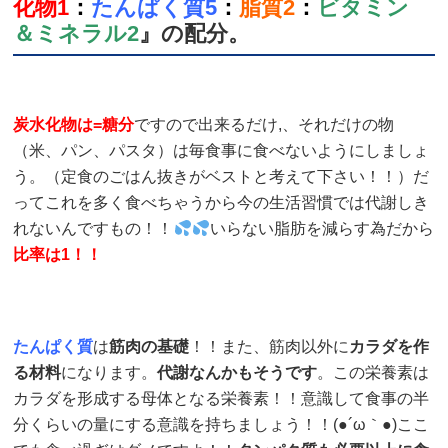
化物1
：
たんぱく質5
：
脂質2
：
ビタミン
＆ミネラル
2
』
の配分。
炭水化物は=糖分
ですので出来るだけ,、それだけの物
（米、パン、パスタ）は毎食事に食べないようにしましょ
う。（定食のごはん抜きがベストと考えて下さい！！）だ
ってこれを多く食べちゃうから今の生活習慣では代謝しき
れないんですもの！！
いらない脂肪を減らす為だから
比率は1！！
たんぱく質
は
筋肉の基礎
！！また、筋肉以外に
カラダを作
る材料
になります。
代謝なんかもそうです
。この栄養素は
カラダを形成する母体となる栄養素！！意識して食事の半
分くらいの量にする意識を持ちましょう！！(●´ω｀●)ここ