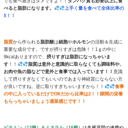
でも食べ過ぎはダメですよ！！
タンパク質も必要以上に食
べると脂肪になります。
上手く量を食べて全体比率の
5！！
脂質
から作られる
脂肪酸
は
細胞
や
ホルモン
の活動＆生成に
重要な成分です。ですが摂りすぎは危険！！1ｇの中に
9kcalありますので、
摂りすぎは脂肪になっちゃいま
す
！！
脂質は意外と意識的に取らなくても調味料や、
お肉や魚の脂などで意外と食事では入っています！！
意識
して摂りすぎなくてもいいのであまり神経質にならない方
が良いですね。逆に取りすぎちゃいますから！！
食事
の中に入っているだけでOKだから比率は2！！隙間の栄養
もらっちゃいましょう適菜感じです！！
ビタミン（13種）＆ミネラル（16種）
は各臓器間の連携や