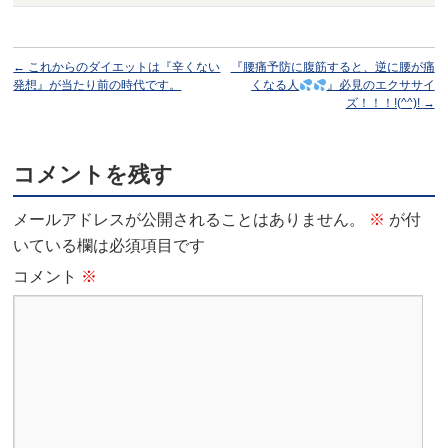
←
これからのダイエットは『辛くない
『腰痛予防に腹筋すると、逆に腰が痛
発想』が当たり前の時代です。
くなる人
』必見のエクササイ
ズ！！！!(^^)!
→
コメントを残す
メールアドレスが公開されることはありません。
※
が付
いている欄は必須項目です
コメント
※