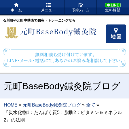
石川町や元町中華街で鍼灸・トレーニングなら
元町BaseBody鍼灸院ブログ
HOME
»
元町BaseBody鍼灸院ブログ
»
全て
»
『炭水化物1：たんぱく質5：脂肪2：ビタミン＆ミネラル
2』の法則