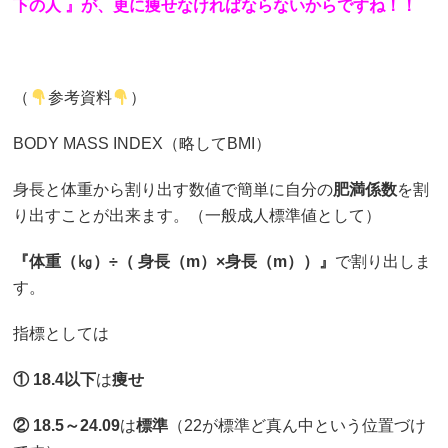
下の人 』が、更に痩せなければならないからですね！！
（
参考資料
）
BODY MASS INDEX（略してBMI）
身長と体重から割り出す数値で簡単に自分の
肥満係数
を割
り出すことが出来ます。（一般成人標準値として）
『体重（㎏）÷（ 身長（m）×身長（m））』
で割り出しま
す。
指標としては
① 18.4以下
は
痩せ
② 18.5～24.09
は
標準
（22が標準ど真ん中という位置づけ