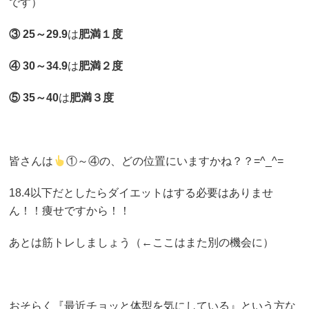
です）
③ 25～29.9
は
肥満１度
④ 30～34.9
は
肥満２度
⑤ 35～40
は
肥満３度
皆さんは
①～④の、どの位置にいますかね？？=^_^=
18.4以下だとしたらダイエットはする必要はありませ
ん！！痩せですから！！
あとは筋トレしましょう（←ここはまた別の機会に）
おそらく『最近チョッと体型を気にしている』という方な