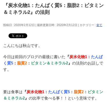
『炭水化物1：たんぱく質5：脂肪2：ビタミン
＆ミネラル2』の法則
投稿日 : 2020年2月12日
最終更新日時 : 2020年2月12日
カテゴリー :
全て
こんにちは秋山です。
今日は前回のブログの最後に書いた
『
炭水化物1
：
たんぱ
く質5
：
脂質2
：
ビタミン＆ミネラル2
』
の法則のお話しで
す。
要は食事は
『
炭水化物1
：
たんぱく質5
：
脂質2
：
ビタミン
＆ミネラル2
』
の比率で食べる事！！という意味です。