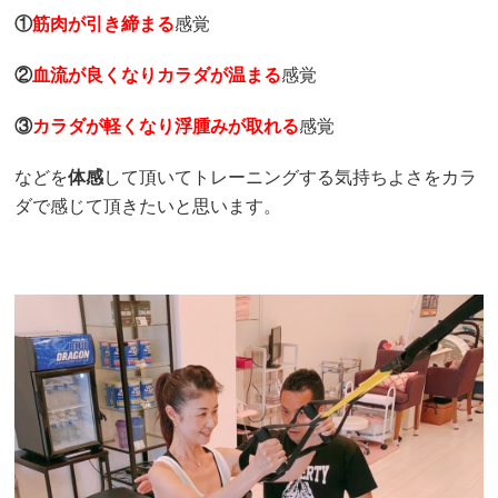
①
筋肉が引き締まる
感覚
②
血流が良くなりカラダが温まる
感覚
③
カラダが軽くなり浮腫みが取れる
感覚
などを
体感
して頂いてトレーニングする気持ちよさをカラ
ダで感じて頂きたいと思います。