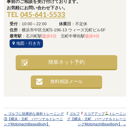
事前のご相談を受け付けております。
お気軽にお問い合わせ下さい。
TEL
045-641-5533
受付
：10:00～22:00
休業日
：不定休
住所
：横浜市中区元町5-196-13 ウィーズ元町ビル5F
最寄駅
：石川町駅
徒歩3分
元町中華街駅
徒歩4分
地図・行き方
簡単ネット予約
無料相談メール
←
ゴルフに効果的な体幹トレーニング
ゴルフ
スコアアップ
トレーニン
③【横浜・元町 パーソナルトレーニ
グ【横浜・元町 パーソナルトレーニ
ングMotomachiBaseaBody】
ングMotomachiBaseBody】
→