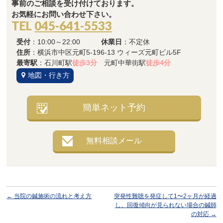
事前のご相談を受け付けております。
お気軽にお問い合わせ下さい。
TEL
045-641-5533
受付
：10:00～22:00
休業日
：不定休
住所
：横浜市中区元町5-196-13 ウィーズ元町ビル5F
最寄駅
：石川町駅
徒歩3分
元町中華街駅
徒歩4分
地図・行き方
簡単ネット予約
無料相談メール
←
当院の鍼施術の流れと考え方
突発性難聴を発症して1〜2ヶ月が経過
し、回復傾向が見られない場合の鍼師
の対応
→