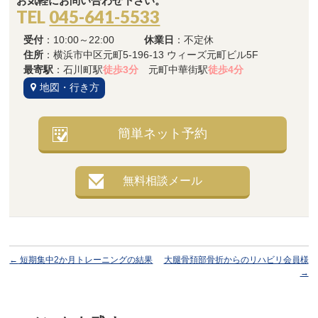
お気軽にお問い合わせ下さい。
TEL
045-641-5533
受付
：10:00～22:00
休業日
：不定休
住所
：横浜市中区元町5-196-13 ウィーズ元町ビル5F
最寄駅
：石川町駅
徒歩3分
元町中華街駅
徒歩4分
地図・行き方
簡単ネット予約
無料相談メール
←
短期集中2か月トレーニングの結果
大腿骨頚部骨折からのリハビリ会員様
→