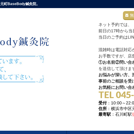
町BaseBody鍼灸院。
無
ネット予約では、
前日の17時から
当日のご予約はLI
混雑時は電話対応
お手数ですが、店舗
①お名前②問い合
を送信して頂けま
お悩みが深い方、深
事前のご相談を受
お気軽にお問い合
TEL 045
受付
：10:00～
住所
：横浜市中区元町
最寄駅
：石川町駅