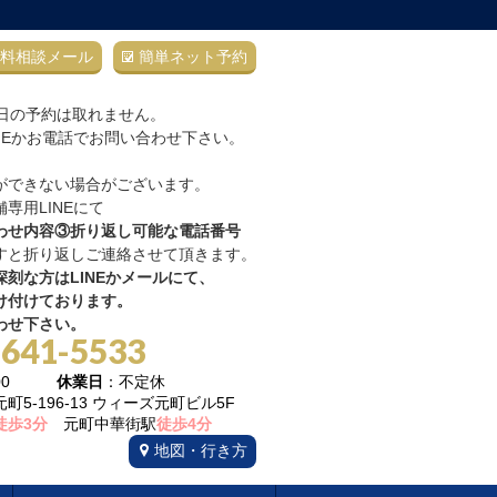
料相談メール
簡単ネット予約
当日の予約は取れません。
NEかお電話でお問い合わせ下さい。
ができない場合がございます。
専用LINEにて
わせ内容③折り返し可能な電話番号
すと折り返しご連絡させて頂きます。
刻な方はLINEかメールにて、
け付けております。
わせ下さい。
-641-5533
22:00
休業日
：不定休
5-196-13 ウィーズ元町ビル5F
徒歩3分
元町中華街駅
徒歩4分
地図・行き方