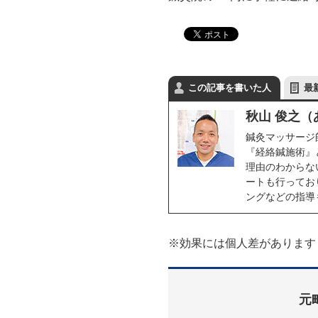
この記事を書いた人
最
秋山 俊之
鍼灸マッサージ
『経絡鍼施術』
理由のわからな
ートも行ってお
ングなどの指導
※効果には個人差があります
元