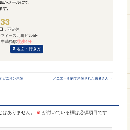
NEかメールにて、
ます。
533
日
：不定休
3 ウィーズ元町ビル5F
中華街駅
徒歩4分
地図・行き方
オピニオン来院
メニエール病で来院された患者さん
→
とはありません。
※
が付いている欄は必須項目です