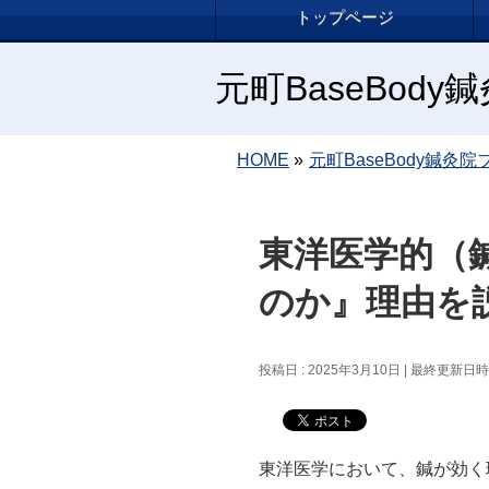
トップページ
元町BaseBod
HOME
»
元町BaseBody鍼灸院
東洋医学的（
のか』理由を
投稿日 : 2025年3月10日
最終更新日時 :
東洋医学において、鍼が効く