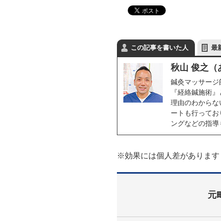
この記事を書いた人
最
秋山 俊之
鍼灸マッサージ
『経絡鍼施術』
理由のわからな
ートも行ってお
ングなどの指導
※効果には個人差があります
元