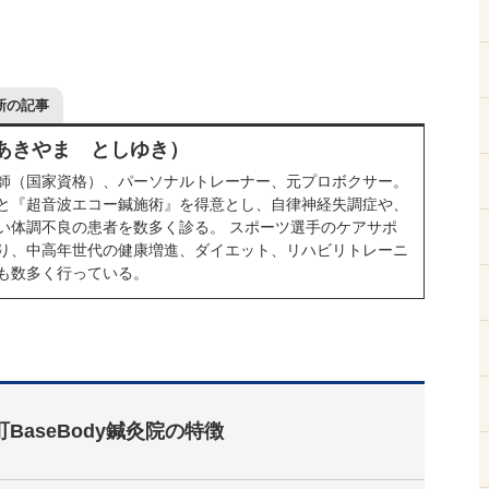
新の記事
（あきやま としゆき）
師（国家資格）、パーソナルトレーナー、元プロボクサー。
と『超音波エコー鍼施術』を得意とし、自律神経失調症や、
い体調不良の患者を数多く診る。 スポーツ選手のケアサポ
り、中高年世代の健康増進、ダイエット、リハビリトレーニ
も数多く行っている。
町BaseBody鍼灸院の特徴