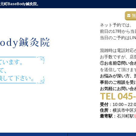
町BaseBody鍼灸院。
無
ネット予約では、
前日の17時から
当日のご予約はLI
混雑時は電話対応
お手数ですが、店舗
①お名前②問い合
を送信して頂けま
お悩みが深い方、深
事前のご相談を受
お気軽にお問い合
TEL 045
受付
：10:00～
住所
：横浜市中区元町
最寄駅
：石川町駅