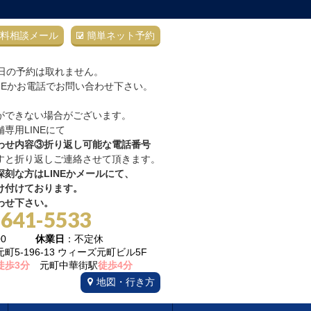
料相談メール
簡単ネット予約
当日の予約は取れません。
NEかお電話でお問い合わせ下さい。
ができない場合がございます。
専用LINEにて
わせ内容③折り返し可能な電話番号
すと折り返しご連絡させて頂きます。
刻な方はLINEかメールにて、
け付けております。
わせ下さい。
-641-5533
22:00
休業日
：不定休
5-196-13 ウィーズ元町ビル5F
徒歩3分
元町中華街駅
徒歩4分
地図・行き方