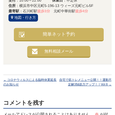
受付
：10:00～22:00
休業日
：不定休
住所
：横浜市中区元町5-196-13 ウィーズ元町ビル5F
最寄駅
：石川町駅
徒歩3分
元町中華街駅
徒歩4分
地図・行き方
簡単ネット予約
無料相談メール
←
コロナウィルスによる臨時休業延長
自宅で筋トレメニュー公開！！運動不
のお知らせ
足解消&筋力アップ！！Vol.6
→
コメントを残す
メールアドレスが公開されることはありません。
※
が付