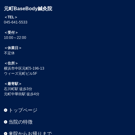
元町BaseBody鍼灸院
＜TEL＞
045-641-5533
＜受付＞
10:00～22:00
＜休業日＞
不定休
＜住所＞
横浜市中区元町5-196-13
ウィーズ元町ビル5F
＜最寄駅＞
石川町駅 徒歩3分
元町中華街駅 徒歩4分
トップページ
当院の特徴
来院からお帰りまで