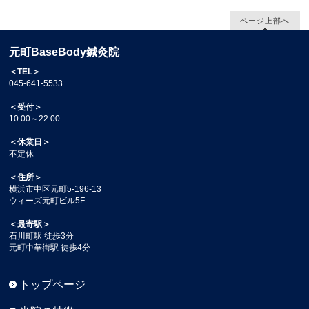
ページ上部へ
元町BaseBody鍼灸院
＜TEL＞
045-641-5533
＜受付＞
10:00～22:00
＜休業日＞
不定休
＜住所＞
横浜市中区元町5-196-13
ウィーズ元町ビル5F
＜最寄駅＞
石川町駅 徒歩3分
元町中華街駅 徒歩4分
トップページ