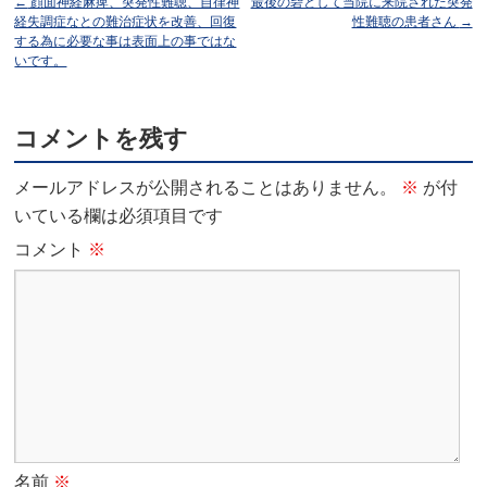
←
顔面神経麻痺、突発性難聴、自律神
最後の砦として当院に来院された突発
経失調症なとの難治症状を改善、回復
性難聴の患者さん
→
する為に必要な事は表面上の事ではな
いです。
コメントを残す
メールアドレスが公開されることはありません。
※
が付
いている欄は必須項目です
コメント
※
名前
※