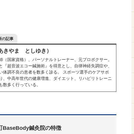
新の記事
（あきやま としゆき）
師（国家資格）、パーソナルトレーナー、元プロボクサー。
と『超音波エコー鍼施術』を得意とし、自律神経失調症や、
い体調不良の患者を数多く診る。 スポーツ選手のケアサポ
り、中高年世代の健康増進、ダイエット、リハビリトレーニ
も数多く行っている。
町BaseBody鍼灸院の特徴