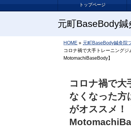
トップページ
元町BaseBod
HOME
»
元町BaseBody鍼灸院
コロナ禍で大手トレーニングジ
MotomachiBaseBody】
コロナ禍で大
なくなった方
がオススメ！
MotomachiB