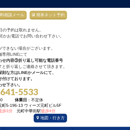
料相談メール
簡単ネット予約
当日の予約は取れません。
NEかお電話でお問い合わせ下さい。
ができない場合がございます。
専用LINEにて
わせ内容③折り返し可能な電話番号
すと折り返しご連絡させて頂きます。
刻な方はLINEかメールにて、
け付けております。
わせ下さい。
-641-5533
22:00
休業日
：不定休
5-196-13 ウィーズ元町ビル5F
徒歩3分
元町中華街駅
徒歩4分
地図・行き方