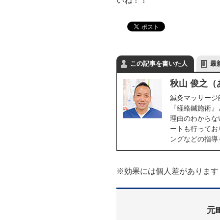
いね！！
この記事を書いた人
最
秋山 俊之
鍼灸マッサージ
『経絡鍼施術』
理由のわからな
ートも行ってお
ングなどの指導
※効果には個人差があります
元