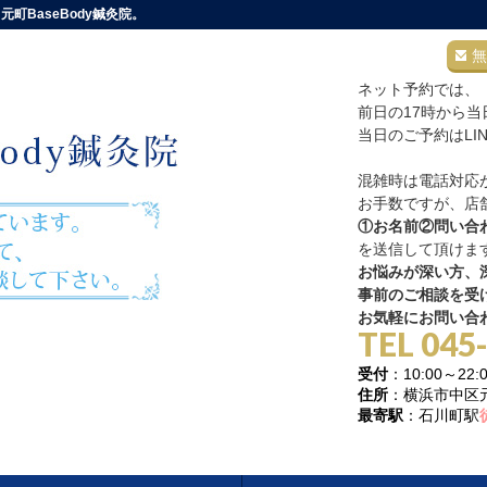
町BaseBody鍼灸院。
無
ネット予約では、
前日の17時から
当日のご予約はLI
混雑時は電話対応
お手数ですが、店舗
①お名前②問い合
を送信して頂けま
お悩みが深い方、深
事前のご相談を受
お気軽にお問い合
TEL 045
受付
：10:00～
住所
：横浜市中区元町
最寄駅
：石川町駅