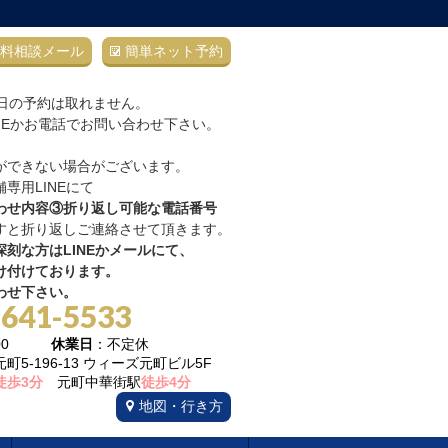
料相談メール
簡単ネット予約
当日の予約は取れません。
NEかお電話でお問い合わせ下さい。
ができない場合がございます。
専用LINEにて
わせ内容③折り返し可能な電話番号
すと折り返しご連絡させて頂きます。
刻な方はLINEかメールにて、
け付けております。
わせ下さい。
-641-5533
22:00
休業日
：不定休
5-196-13 ウィーズ元町ビル5F
徒歩3分
元町中華街駅
徒歩4分
地図・行き方