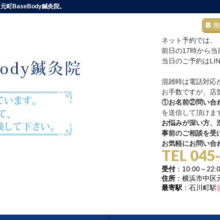
町BaseBody鍼灸院。
無
ネット予約では、
前日の17時から
当日のご予約はLI
混雑時は電話対応
お手数ですが、店舗
①お名前②問い合
を送信して頂けま
お悩みが深い方、深
事前のご相談を受
お気軽にお問い合
TEL 045
受付
：10:00～
住所
：横浜市中区元町
最寄駅
：石川町駅