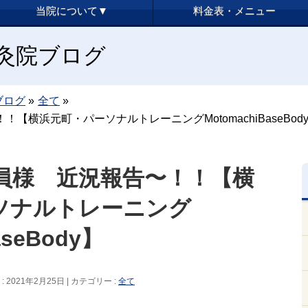
当院について▼
料金表・メニュー
y鍼灸院ブログ
ブログ
»
全て
»
【横浜元町・パーソナルトレーニングMotomachiBaseBod
員様 近況報告〜！！【横
ソナルトレーニング
aseBody】
 2021年2月25日
カテゴリー :
全て