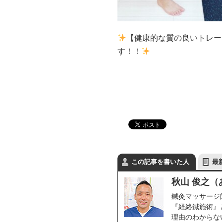
【健康的な質の良いトレー
す！！
この記事を書いた人
最
秋山 俊之
鍼灸マッサージ
『経絡鍼施術』
理由のわからな