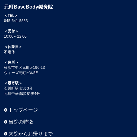
元町BaseBody鍼灸院
＜TEL＞
045-641-5533
＜受付＞
10:00～22:00
＜休業日＞
不定休
＜住所＞
横浜市中区元町5-196-13
ウィーズ元町ビル5F
＜最寄駅＞
石川町駅 徒歩3分
元町中華街駅 徒歩4分
トップページ
当院の特徴
来院からお帰りまで