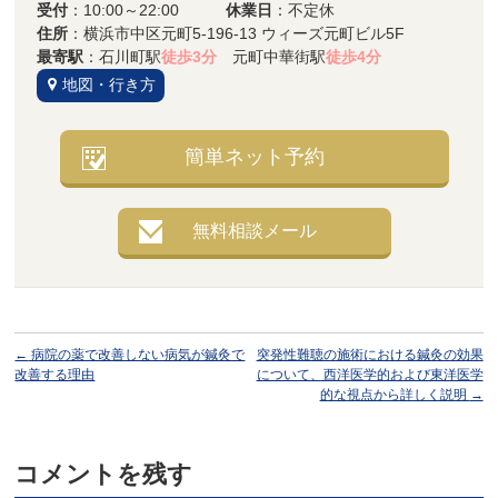
受付
：10:00～22:00
休業日
：不定休
住所
：横浜市中区元町5-196-13 ウィーズ元町ビル5F
最寄駅
：石川町駅
徒歩3分
元町中華街駅
徒歩4分
地図・行き方
簡単ネット予約
無料相談メール
←
病院の薬で改善しない病気が鍼灸で
突発性難聴の施術における鍼灸の効果
改善する理由
について、西洋医学的および東洋医学
的な視点から詳しく説明
→
コメントを残す