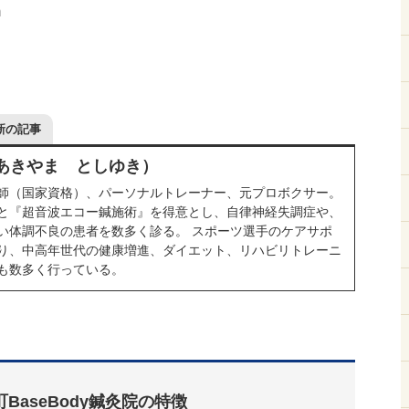
m
新の記事
（あきやま としゆき）
師（国家資格）、パーソナルトレーナー、元プロボクサー。
と『超音波エコー鍼施術』を得意とし、自律神経失調症や、
い体調不良の患者を数多く診る。 スポーツ選手のケアサポ
り、中高年世代の健康増進、ダイエット、リハビリトレーニ
も数多く行っている。
町BaseBody鍼灸院の特徴