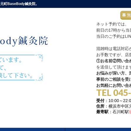
町BaseBody鍼灸院。
無
ネット予約では、
前日の17時から
当日のご予約はLI
混雑時は電話対応
お手数ですが、店舗
①お名前②問い合
を送信して頂けま
お悩みが深い方、深
事前のご相談を受
お気軽にお問い合
TEL 045
受付
：10:00～
住所
：横浜市中区元町
最寄駅
：石川町駅