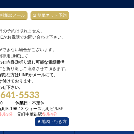
料相談メール
簡単ネット予約
当日の予約は取れません。
NEかお電話でお問い合わせ下さい。
ができない場合がございます。
専用LINEにて
わせ内容③折り返し可能な電話番号
すと折り返しご連絡させて頂きます。
刻な方はLINEかメールにて、
け付けております。
わせ下さい。
-641-5533
22:00
休業日
：不定休
5-196-13 ウィーズ元町ビル5F
徒歩3分
元町中華街駅
徒歩4分
地図・行き方