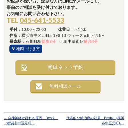
お悩みが深い方、深刻な方はLINEかメールにて、
事前のご相談を受け付けております。
お気軽にお問い合わせ下さい。
TEL
045-641-5533
受付
：10:00～22:00
休業日
：不定休
住所
：横浜市中区元町5-196-13 ウィーズ元町ビル5F
最寄駅
：石川町駅
徒歩3分
元町中華街駅
徒歩4分
地図・行き方
簡単ネット予約
無料相談メール
←
自律神経が乱れる原因 Best7
代表的な鍼治療の効果 Best4 (横浜
（横浜市中区元町）
市中区元町)
→