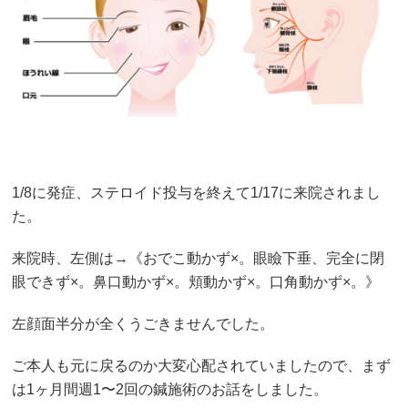
1/8に発症、ステロイド投与を終えて1/17に来院されまし
た。
来院時、左側は→《おでこ動かず×。眼瞼下垂、完全に閉
眼できず×。鼻口動かず×。頬動かず×。口角動かず×。》
左顔面半分が全くうごきませんでした。
ご本人も元に戻るのか大変心配されていましたので、まず
は1ヶ月間週1〜2回の鍼施術のお話をしました。