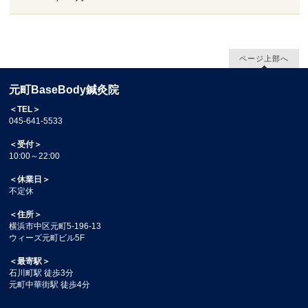
ページ上部へ
元町BaseBody鍼灸院
＜TEL＞
045-641-5533
＜受付＞
10:00～22:00
＜休業日＞
不定休
＜住所＞
横浜市中区元町5-196-13
ウィーズ元町ビル5F
＜最寄駅＞
石川町駅 徒歩3分
元町中華街駅 徒歩4分