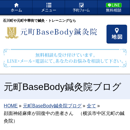
石川町や元町中華街で鍼灸・トレーニングなら
元町BaseBody鍼灸院ブログ
HOME
»
元町BaseBody鍼灸院ブログ
»
全て
»
顔面神経麻痺が回復中の患者さん （横浜市中区元町の鍼
灸院）