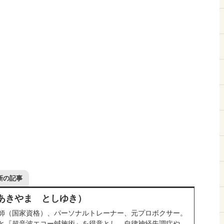
新の記事
（あきやま としゆき）
師（国家資格）、パーソナルトレーナー、元プロボクサー。
と『超音波エコー鍼施術』を得意とし、自律神経失調症や、