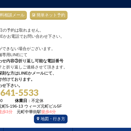
料相談メール
簡単ネット予約
当日の予約は取れません。
NEかお電話でお問い合わせ下さい。
ができない場合がございます。
専用LINEにて
わせ内容③折り返し可能な電話番号
すと折り返しご連絡させて頂きます。
刻な方はLINEかメールにて、
け付けております。
わせ下さい。
-641-5533
22:00
休業日
：不定休
5-196-13 ウィーズ元町ビル5F
徒歩3分
元町中華街駅
徒歩4分
地図・行き方