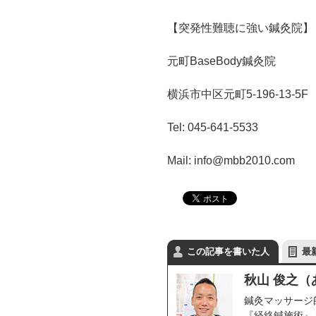
【突発性難聴に強い鍼灸院】
元町BaseBody鍼灸院
横浜市中区元町5-196-13-5F
Tel: 045-641-5533
Mail: info@mbb2010.com
この記事を書いた人
最
秋山 俊之
鍼灸マッサージ
『経絡鍼施術』