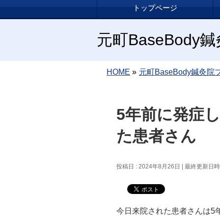
トップページ
元町BaseBod
HOME
»
元町BaseBody鍼灸院
5年前に発症
た患者さん
投稿日 : 2024年8月26日
最終更新日時 :
今日来院された患者さんは5