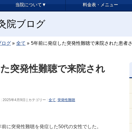
当院について▼
料金表・メニュー
y鍼灸院ブログ
ブログ
»
全て
»
5年前に発症した突発性難聴で来院された患者
した突発性難聴で来院され
 2025年4月9日
カテゴリー :
全て
,
突発性難聴
年前に突発性難聴を発症した50代の女性でした。