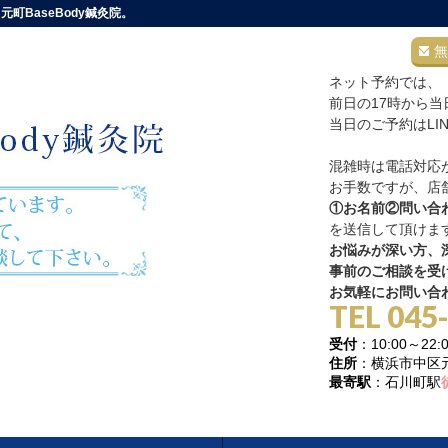
町BaseBody鍼灸院。
無
ネット予約では、
前日の17時から
当日のご予約はLI
混雑時は電話対応
お手数ですが、店舗
①お名前②問い合
を送信して頂けま
お悩みが深い方、深
事前のご相談を受
お気軽にお問い合
TEL 045
受付
：10:00～
住所
：横浜市中区元町
最寄駅
：石川町駅