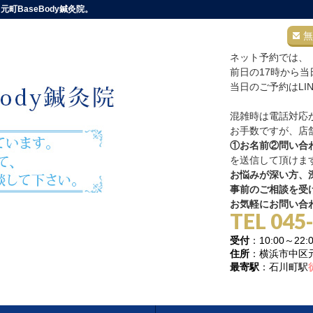
町BaseBody鍼灸院。
無
ネット予約では、
前日の17時から
当日のご予約はLI
混雑時は電話対応
お手数ですが、店舗
①お名前②問い合
を送信して頂けま
お悩みが深い方、深
事前のご相談を受
お気軽にお問い合
TEL 045
受付
：10:00～
住所
：横浜市中区元町
最寄駅
：石川町駅