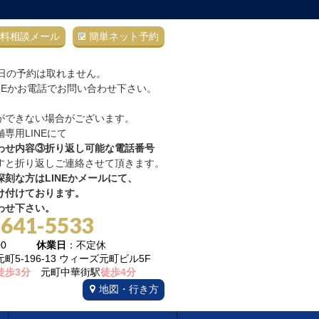
料相談メール
簡単ネット予約
当日の予約は取れません。
NEかお電話でお問い合わせ下さい。
ができない場合がございます。
専用LINEにて
わせ内容③折り返し可能な電話番号
すと折り返しご連絡させて頂きます。
刻な方はLINEかメールにて、
け付けております。
わせ下さい。
-641-5533
22:00
休業日
：不定休
5-196-13 ウィーズ元町ビル5F
徒歩3分
元町中華街駅
徒歩4分
地図・行き方