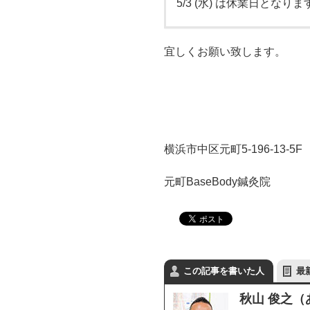
5/3 (水) は休業日となりま
宜しくお願い致します。
横浜市中区元町5-196-13-5F
元町BaseBody鍼灸院
この記事を書いた人
最
秋山 俊之