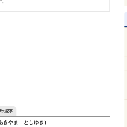
す。
新の記事
（あきやま としゆき）