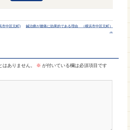
浜市中区元町)
鍼治療が腰痛に効果的である理由 （横浜市中区元町）
→
とはありません。
※
が付いている欄は必須項目です