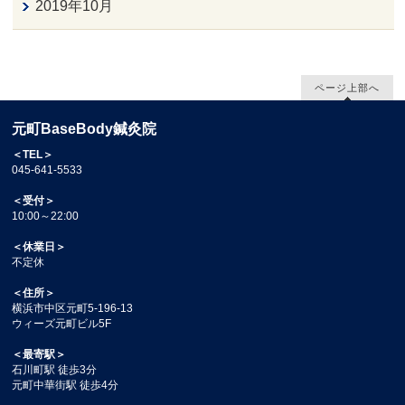
2019年10月
ページ上部へ
元町BaseBody鍼灸院
＜TEL＞
045-641-5533
＜受付＞
10:00～22:00
＜休業日＞
不定休
＜住所＞
横浜市中区元町5-196-13
ウィーズ元町ビル5F
＜最寄駅＞
石川町駅 徒歩3分
元町中華街駅 徒歩4分