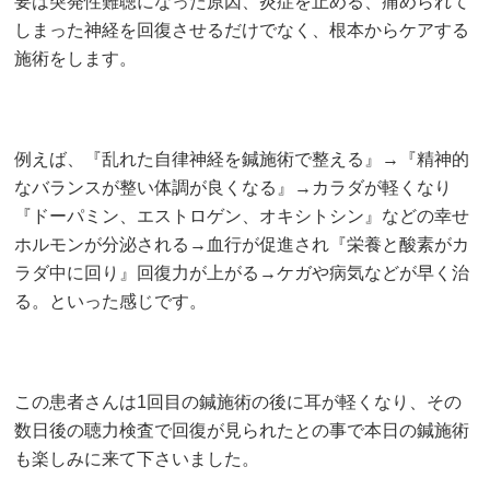
要は突発性難聴になった原因、炎症を止める、痛められて
しまった神経を回復させるだけでなく、根本からケアする
施術をします。
例えば、『乱れた自律神経を鍼施術で整える』→『精神的
なバランスが整い体調が良くなる』→カラダが軽くなり
『ドーパミン、エストロゲン、オキシトシン』などの幸せ
ホルモンが分泌される→血行が促進され『栄養と酸素がカ
ラダ中に回り』回復力が上がる→ケガや病気などが早く治
る。といった感じです。
この患者さんは1回目の鍼施術の後に耳が軽くなり、その
数日後の聴力検査で回復が見られたとの事で本日の鍼施術
も楽しみに来て下さいました。