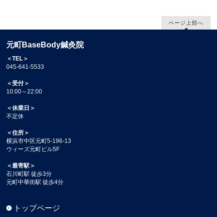
ページ上部へ
元町BaseBody鍼灸院
＜TEL＞
045-641-5533
＜受付＞
10:00～22:00
＜休業日＞
不定休
＜住所＞
横浜市中区元町5-196-13
ウィーズ元町ビル5F
＜最寄駅＞
石川町駅 徒歩3分
元町中華街駅 徒歩4分
トップページ