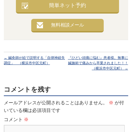
簡単ネット予約
無料相談メール
←
鍼灸師が絵で説明する「自律神経失
『ひどい頭痛に悩む』患者様。無事に
調症」 （横浜市中区元町）
鍼施術で痛みから卒業されました！！
（横浜市中区元町）
→
コメントを残す
メールアドレスが公開されることはありません。
※
が付
いている欄は必須項目です
コメント
※