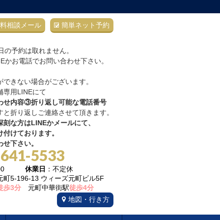
料相談メール
簡単ネット予約
当日の予約は取れません。
NEかお電話でお問い合わせ下さい。
ができない場合がございます。
専用LINEにて
わせ内容③折り返し可能な電話番号
すと折り返しご連絡させて頂きます。
刻な方はLINEかメールにて、
け付けております。
わせ下さい。
-641-5533
22:00
休業日
：不定休
5-196-13 ウィーズ元町ビル5F
徒歩3分
元町中華街駅
徒歩4分
地図・行き方