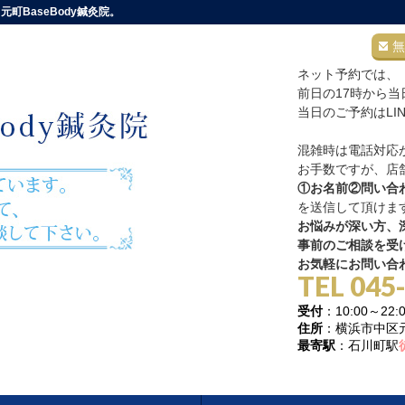
町BaseBody鍼灸院。
無
ネット予約では、
前日の17時から
当日のご予約はLI
混雑時は電話対応
お手数ですが、店舗
①お名前②問い合
を送信して頂けま
お悩みが深い方、深
事前のご相談を受
お気軽にお問い合
TEL 045
受付
：10:00～
住所
：横浜市中区元町
最寄駅
：石川町駅