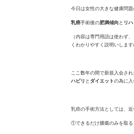
今日は女性の大きな健康問題
乳癌
手術後の
肥満傾向
と
リハ
（内容は専門用語は使わず、
くわかりやすく説明いします
ここ数年の間で新規入会され
ハビリ
と
ダイエット
の為に入
乳癌の手術方法としては、近
①できるだけ腫瘍のみを取る